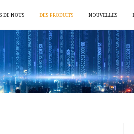
S DE NOUS
DES PRODUITS
NOUVELLES
Bain
Oreiller
Couverture
Ensemble de draps
Taie d'oreiller
Matelas
Couette OU Couette
Accessoires de voyage
Protège-matelas